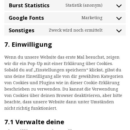
to
Burst Statistics
Statistik (anonym)
service
Consent
wordpress
to
Google Fonts
Marketing
service
Consent
burst-
to
Sonstiges
Zweck wird noch ermittelt
statistics
service
Consent
google-
to
7. Einwilligung
fonts
service
sonstiges
Wenn du unsere Website das erste Mal besuchst, zeigen
wir dir ein Pop-Up mit einer Erklärung über Cookies.
Sobald du auf „Einstellungen speichern“ klickst, gibst du
uns deine Einwilligung alle von dir gewählten Kategorien
von Cookies und Plugins wie in dieser Cookie-Erklärung
beschrieben zu verwenden. Du kannst die Verwendung
von Cookies über deinen Browser deaktivieren, aber bitte
beachte, dass unsere Website dann unter Umständen
nicht richtig funktioniert.
7.1 Verwalte deine