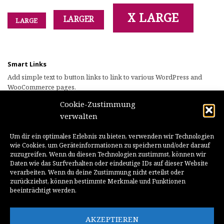
X LARGE
LARGER
LARGE
Smart Links
Add simple text to button links to link to various WordPress and
WooCommerce pages.
Cookie-Zustimmung
verwalten
‚
shop
‚ : Goes to Shop page
Um dir ein optimales Erlebnis zu bieten, verwenden wir Technologien
‚
account‘
Goes to My Account Page
wie Cookies, um Geräteinformationen zu speichern und/oder darauf
zuzugreifen. Wenn du diesen Technologien zustimmst, können wir
‚
checkout‘
Goes to Checkout page
Daten wie das Surfverhalten oder eindeutige IDs auf dieser Website
verarbeiten. Wenn du deine Zustimmung nicht erteilst oder
‚
blog‘
Goes to blog page
zurückziehst, können bestimmte Merkmale und Funktionen
beeinträchtigt werden.
‚
home
‚ Goes to homepage
AKZEPTIEREN