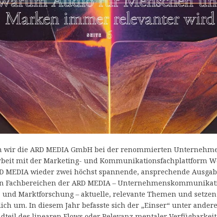
en wir die ARD MEDIA GmbH bei der renommierten Unternehmen
beit mit der Marketing- und Kommunikationsfachplattform W&
D MEDIA wieder zwei höchst spannende, ansprechende Ausgaben
n Fachbereichen der ARD MEDIA – Unternehmenskommunikatio
und Marktforschung – aktuelle, relevante Themen und setzen 
ich um. In diesem Jahr befasste sich der „Einser“ unter and
dteil des linearen Flows oder Relevanz mentaler Verfügbarkei