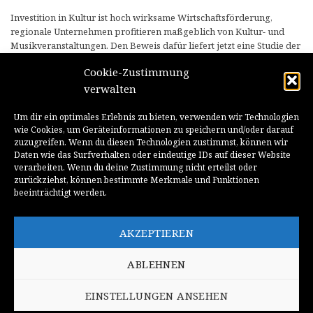
Investition in Kultur ist hoch wirksame Wirtschaftsförderung,
regionale Unternehmen profitieren maßgeblich von Kultur- und
Musikveranstaltungen. Den Beweis dafür liefert jetzt eine Studie der
GIM Gesellschaft für Innovative Marktforschung in Heidelberg zur
Cookie-Zustimmung
Umwegrentabilität des renommierten Festivals „Heidelberger
Frühling“. Wir haben die GIM bei Konzeption und Redaktion der
verwalten
Publikation zur Studie begleitet.
Um dir ein optimales Erlebnis zu bieten, verwenden wir Technologien
wie Cookies, um Geräteinformationen zu speichern und/oder darauf
HIER WEITERLESEN
zuzugreifen. Wenn du diesen Technologien zustimmst, können wir
Daten wie das Surfverhalten oder eindeutige IDs auf dieser Website
________________________________________________________________________
verarbeiten. Wenn du deine Zustimmung nicht erteilst oder
zurückziehst, können bestimmte Merkmale und Funktionen
beeinträchtigt werden.
BRmedia-Publikation: Wie
BRAIN Gesellschaft für Marketing
Marken die begehrten Best Ager
und Media: Neuer Webauftritt mit
AKZEPTIEREN
45-69 erreichen
viel Substanz
ABLEHNEN
EINSTELLUNGEN ANSEHEN