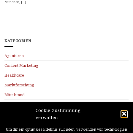
München, [...]
KATEGORIEN
Agenturen
Content Marketing
Healthcare
Marktforschung
Mittelstand
Radio
Cookie-Zustimmung
Trends
verwalten
LETZTE NEWS
Um dir ein optimales Erlebnis zu bieten, verwenden wir Technologien