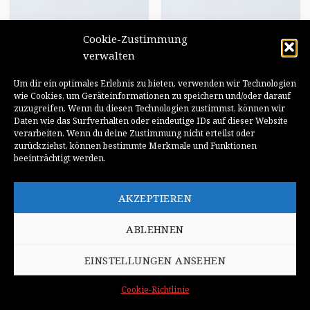
Cookie-Zustimmung
verwalten
Um dir ein optimales Erlebnis zu bieten, verwenden wir Technologien
Forms
Price table
wie Cookies, um Geräteinformationen zu speichern und/oder darauf
zuzugreifen. Wenn du diesen Technologien zustimmst, können wir
Daten wie das Surfverhalten oder eindeutige IDs auf dieser Website
verarbeiten. Wenn du deine Zustimmung nicht erteilst oder
zurückziehst, können bestimmte Merkmale und Funktionen
beeinträchtigt werden.
AKZEPTIEREN
Search box
ABLEHNEN
EINSTELLUNGEN ANSEHEN
Cookie-Richtlinie
COOKIE-RICHTLINIE
DATENSCHUTZ / IMPRESSUM